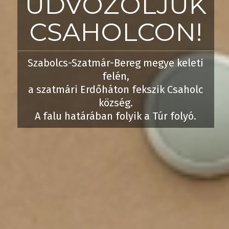
ÜDVÖZÖLJÜK
CSAHOLCON!
Szabolcs-Szatmár-Bereg megye keleti
felén,
a szatmári Erdőháton fekszik Csaholc
község.
A falu határában folyik a Túr folyó.