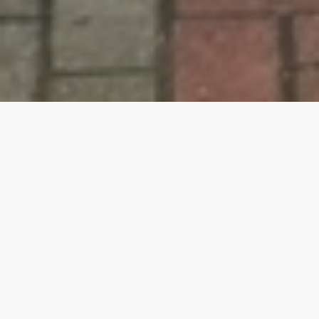
POLGÁRMESTERI
KÖSZÖNTŐ
Tisztelt Látogató!
Szeretettel és tisztelettel köszöntöm Önt Csalolc község
honlapján!
Községünk Szabolcs-Szatmár-Bereg vármegye egyik
legbékésebb, legemberibb arcát őrző települése, ahol a
hagyományok tisztelete, a családok ereje és a közösség
összetartása adja mindennapjaink alapját.